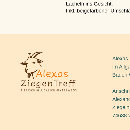
Lächeln ins Gesicht.
Inkl. beigefarbener Umschl
Alexas 
im Allg
Baden 
Anschrif
Alexan
Ziegelh
74638 