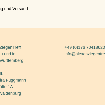
ag und Versand
ZiegenTreff
+49 (0)176 70418620
äu und in
info@alexasziegentre
Württemberg
t:
dra Fuggmann
ütte 1A
Waldenburg